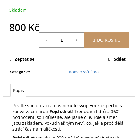
Skladem
800 Kč
Měrná
DO KOŠÍKU
cena:
Zeptat se
Sdílet
Kategorie
:
Konverzační hra
Popis
Posilte spolupráci a nasměrujte svůj tým k úspěchu s
konverzační hrou
Pojď sdílet
! Trénování lídrů a 360°
hodnocení jsou důležité, ale jasné cíle, role a směr
jsou základem. Pokud váš tým neví, co, jak a proč dělá,
ztrácí čas na maličkosti.
Pojď sdílet
obsahuje 200 pečlivě navržených otázek