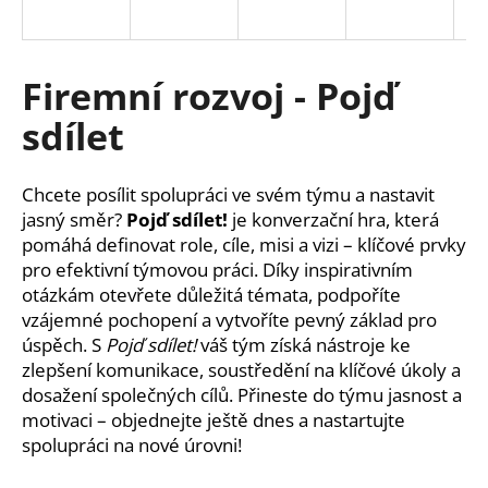
a
j
í
Firemní rozvoj - Pojď
t
sdílet
?
Chcete posílit spolupráci ve svém týmu a nastavit
jasný směr?
Pojď sdílet!
je konverzační hra, která
pomáhá definovat role, cíle, misi a vizi – klíčové prvky
HLEDAT
pro efektivní týmovou práci. Díky inspirativním
otázkám otevřete důležitá témata, podpoříte
vzájemné pochopení a vytvoříte pevný základ pro
úspěch. S
Pojď sdílet!
váš tým získá nástroje ke
zlepšení komunikace, soustředění na klíčové úkoly a
dosažení společných cílů. Přineste do týmu jasnost a
motivaci – objednejte ještě dnes a nastartujte
spolupráci na nové úrovni!