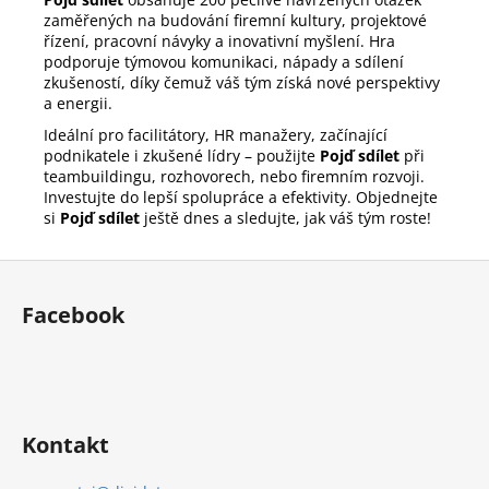
zaměřených na budování firemní kultury, projektové
řízení, pracovní návyky a inovativní myšlení. Hra
podporuje týmovou komunikaci, nápady a sdílení
zkušeností, díky čemuž váš tým získá nové perspektivy
a energii.
Ideální pro facilitátory, HR manažery, začínající
podnikatele i zkušené lídry – použijte
Pojď sdílet
při
teambuildingu, rozhovorech, nebo firemním rozvoji.
Investujte do lepší spolupráce a efektivity. Objednejte
si
Pojď sdílet
ještě dnes a sledujte, jak váš tým roste!
Z
á
Facebook
p
a
t
í
Kontakt