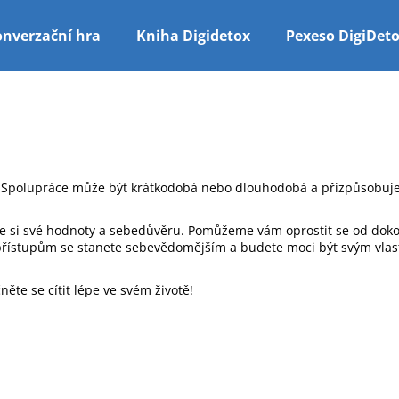
nverzační hra
Kniha Digidetox
Pexeso DigiDet
Co potřebujete najít?
HLEDAT
i. Spolupráce může být krátkodobá nebo dlouhodobá a přizpůsobuj
íte si své hodnoty a sebedůvěru. Pomůžeme vám oprostit se od doko
přístupům se stanete sebevědomějším a budete moci být svým vlastn
ěte se cítit lépe ve svém životě!