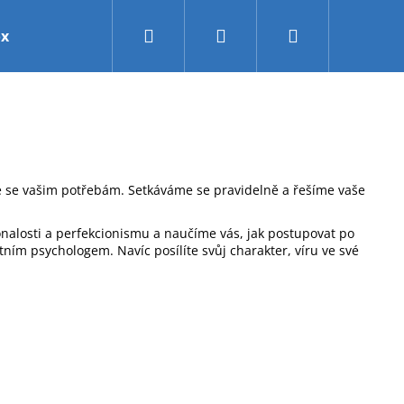
Hledat
Přihlášení
Nákupní
ox
Osobní konzultace
Kontakty
košík
e se vašim potřebám. Setkáváme se pravidelně a řešíme vaše
nalosti a perfekcionismu a naučíme vás, jak postupovat po
ím psychologem. Navíc posílíte svůj charakter, víru ve své