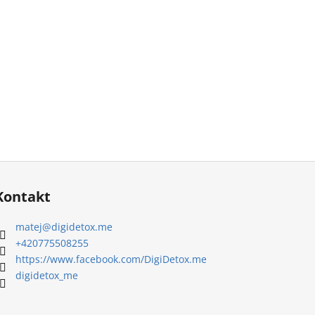
Kontakt
matej
@
digidetox.me
+420775508255
https://www.facebook.com/DigiDetox.me
digidetox_me