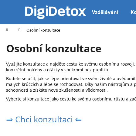
K
Přejít
na
o
Vzdělávání
Ko
obsah
Zpět
Zpět
š
do
do
í
Domů
Osobní konzultace
k
obchodu
obchodu
Osobní konzultace
Využijte konzultace a najděte cestu ke svému osobnímu rozvoj
konkrétní potřeby a otázky v soukromí bez publika.
Budete se učit, jak se lépe orientovat ve svém životě a uvědom
malých krůčcích a lépe se rozhodovat. Díky našim nástrojům a 
schopnosti a získáte nové zkušenosti a vědomosti.
Vyberte si konzultace jako cestu ke svému osobnímu růstu a začn
⇒ Chci konzultaci ⇐